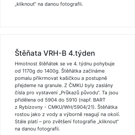
„kliknout“ na danou fotografii.
Štěňata VRH-B 4.týden
Hmotnost štěňátek se ve 4. týdnu pohybuje
od 1170g do 1400g. Štěňátka začínáme
pomalu přikrmovat kašičkou a postupně
přejdeme na granule. Z ČMKU byly zaslány
čísla pro vystavení „Průkazů původu“. Ta jsou
přidělena od 5904 do 5910 (např. BART
z Rybízovny - CMKU/WH/5904/21). Štěňátka
rostou jako z vody a výborně reagují na okolí.
Stále platí – pro zvětšení fotografie „kliknout“
na danou fotografii.