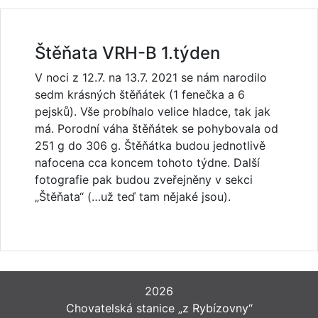
Štěňata VRH-B 1.týden
V noci z 12.7. na 13.7. 2021 se nám narodilo
sedm krásných štěňátek (1 fenečka a 6
pejsků). Vše probíhalo velice hladce, tak jak
má. Porodní váha štěňátek se pohybovala od
251 g do 306 g. Štěňátka budou jednotlivě
nafocena cca koncem tohoto týdne. Další
fotografie pak budou zveřejněny v sekci
„Štěňata“ (…už teď tam nějaké jsou).
2026
Chovatelská stanice „z Rybízovny“