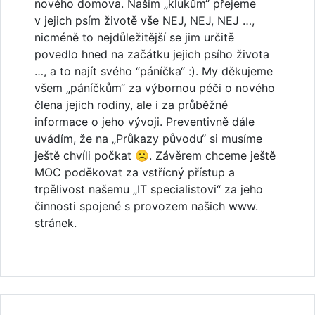
nového domova. Našim „klukům“ přejeme
v jejich psím životě vše NEJ, NEJ, NEJ …,
nicméně to nejdůležitější se jim určitě
povedlo hned na začátku jejich psího života
…, a to najít svého “páníčka“ :). My děkujeme
všem „páníčkům“ za výbornou péči o nového
člena jejich rodiny, ale i za průběžné
informace o jeho vývoji. Preventivně dále
uvádím, že na „Průkazy původu“ si musíme
ještě chvíli počkat ☹. Závěrem chceme ještě
MOC poděkovat za vstřícný přístup a
trpělivost našemu „IT specialistovi“ za jeho
činnosti spojené s provozem našich www.
stránek.