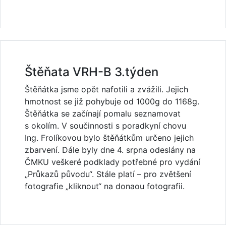
Štěňata VRH-B 3.týden
Štěňátka jsme opět nafotili a zvážili. Jejich
hmotnost se již pohybuje od 1000g do 1168g.
Štěňátka se začínají pomalu seznamovat
s okolím. V součinnosti s poradkyní chovu
Ing. Frolíkovou bylo štěňátkům určeno jejich
zbarvení. Dále byly dne 4. srpna odeslány na
ČMKU veškeré podklady potřebné pro vydání
„Průkazů původu“. Stále platí – pro zvětšení
fotografie „kliknout“ na donaou fotografii.