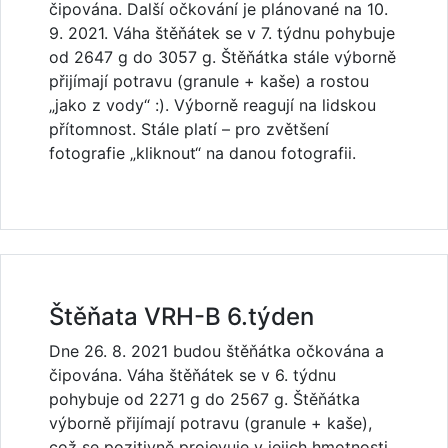
čipována. Další očkování je plánované na 10.
9. 2021. Váha štěňátek se v 7. týdnu pohybuje
od 2647 g do 3057 g. Štěňátka stále výborně
přijímají potravu (granule + kaše) a rostou
„jako z vody“ :). Výborně reagují na lidskou
přítomnost. Stále platí – pro zvětšení
fotografie „kliknout“ na danou fotografii.
Štěňata VRH-B 6.týden
Dne 26. 8. 2021 budou štěňátka očkována a
čipována. Váha štěňátek se v 6. týdnu
pohybuje od 2271 g do 2567 g. Štěňátka
výborně přijímají potravu (granule + kaše),
což se pozitivně projevuje v jejich hmotnosti